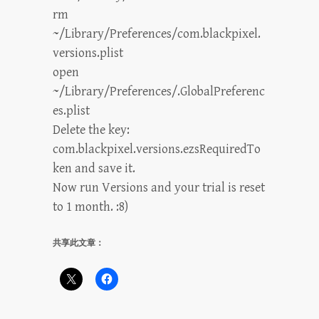
rm
~/Library/Preferences/com.blackpixel.
versions.plist
open
~/Library/Preferences/.GlobalPreferenc
es.plist
Delete the key:
com.blackpixel.versions.ezsRequiredTo
ken and save it.
Now run Versions and your trial is reset
to 1 month. :8)
共享此文章：