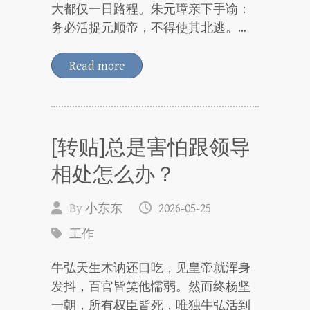
大都仅一日路程。朱元璋亲下手谕：
务必活捉元顺帝，不得使其北逃。…
Read more
[转贴]总是害怕跟领导
相处怎么办？
By
小东东
2026-05-25
工作
牛弘天生木讷还口吃，见皇帝就浑身
发抖，百官皆笑他懦弱。然而终杨坚
一朝，所有权臣皆死，唯独牛弘活到