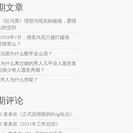
期文章
贴]《红与黑》理想与现实的碰撞，爱情
心的交织
]2026年7月，感觉乌克兰越打越强
是错觉么？
贴]法国为什么数学这么强？
贴]为什么离过婚的男人几乎没人愿意复
也很少有人愿意再婚？
贴]穷人为什么穷呢？
期评论
东
发表在《
正式启用新的blog站点
》
印
发表在《
2013年工作总结
》