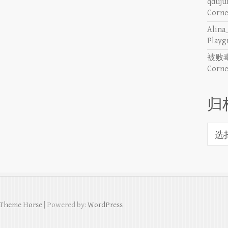
qduju
Corn
Alina
Pla
被败毒
Corn
归
归
档
Theme Horse
| Powered by:
WordPress