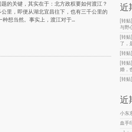
问题的关键，其实在于：北方政权要如何渡江？
近
多公里，即便从湖北宜昌往下，也有三千公里的
一种想当然。事实上，渡江对于…
[转
与野
[转贴
了，
[转
[转
婚，
[转
近
小东
血手