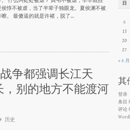
。 什么叫处处被虐？ 典韦不被虐，早早就挂
日
夏侯惇不被虐，当了半辈子独眼龙。夏侯渊不被
嚓。 最傻逼的就是许褚，脱了…
6
13
20
27
« 6 月
代战争都强调长江天
其
长，别的地方不能渡河
登录
条目 f
评论 f
WordP
历史