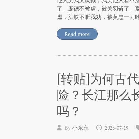
他人笑我太疯癫，我笑他人看不穿
了。庞德不被虐，被关羽斩了。
虐，头铁不听我劝，被黄忠一刀咔
Read more
[转贴]为何古
险？长江那么
吗？
By
小东东
2025-07-19