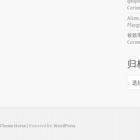
qduju
Corn
Alina
Pla
被败毒
Corn
归
归
档
Theme Horse
| Powered by:
WordPress