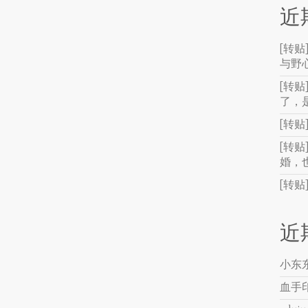
近
[转
与野
[转贴
了，
[转
[转
婚，
[转
近
小东
血手