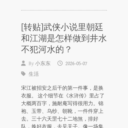
[转贴]武侠小说里朝廷
和江湖是怎样做到井水
不犯河水的？
By
小东东
2026-05-07
生活
宋江被招安之后干的第一件事，是换
衣服。 这个细节在《水浒传》里占了
大概两百字，施耐庵写得很用力。锦
袍、玉带、乌纱、朝靴，一件件穿上
去。三十六天罡七十二地煞，排好
队，换好衣服，去见天子。像一场集