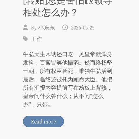
[转贴]总是害怕跟领导
相处怎么办？
By
小东东
2026-05-25
工作
牛弘天生木讷还口吃，见皇帝就浑身
发抖，百官皆笑他懦弱。然而终杨坚
一朝，所有权臣皆死，唯独牛弘活到
最后，临终还被托为顾命大臣。他把
所有汇报内容提前写在笏板上背熟，
皇帝问什么答什么；从不问“怎么
办”，只带…
Read more