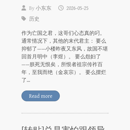
By
小东东
2026-05-25
历史
作为亡国之君，这哥们心态真的叼。
通常情况下，其他的末代君主： 要么
抑郁了——小楼昨夜又东风，故国不堪
回首月明中（李煜）。 要么怨妇了
——朕死无恨矣，所恨者祖宗传祚百
年，至我而绝（金哀宗）。 要么摆烂
了…
Read more