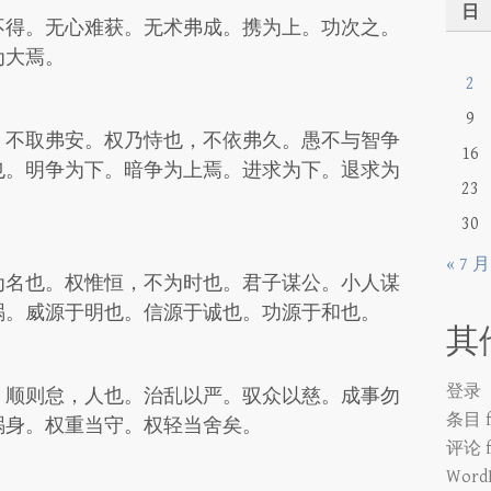
日
不得。无心难获。无术弗成。携为上。功次之。
为大焉。
2
9
，不取弗安。权乃恃也，不依弗久。愚不与智争
16
也。明争为下。暗争为上焉。进求为下。退求为
23
30
« 7 月
为名也。权惟恒，不为时也。君子谋公。小人谋
祸。威源于明也。信源于诚也。功源于和也。
其
登录
，顺则怠，人也。治乱以严。驭众以慈。成事勿
条目 f
祸身。权重当守。权轻当舍矣。
评论 f
WordP