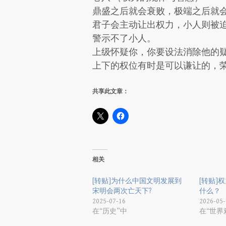
鼎盛之后就会衰败，极端之后就
君子会主动让出权力，小人则被
警示不了小人。
上级怀疑你，你要设法消除他的
上下的权位有时是可以谦让的，
共享此文章：
相关
[转贴]为什么中国文明发展到
[转贴]
宋明会两次亡天下?
什么？
2025-07-16
2026-05-
在“历史”中
在“世界