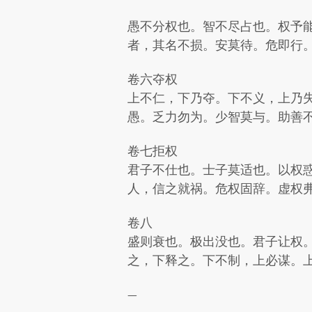
愚不分权也。智不尽占也。权予
者，其名不损。安莫待。危即行
卷六夺权
上不仁，下乃夺。下不义，上乃
愚。乏力勿为。少智莫与。助善
卷七拒权
君子不仕也。士子莫适也。以权
人，信之就祸。危权固辞。虚权
卷八
盛则衰也。极出没也。君子让权
之，下释之。下不制，上必谋。
—