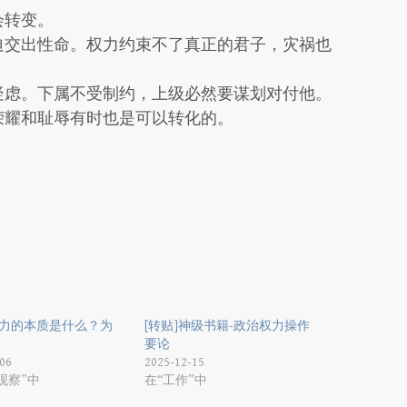
会转变。
迫交出性命。权力约束不了真正的君子，灾祸也
疑虑。下属不受制约，上级必然要谋划对付他。
荣耀和耻辱有时也是可以转化的。
权力的本质是什么？为
[转贴]神级书籍-政治权力操作
要论
06
2025-12-15
观察”中
在“工作”中