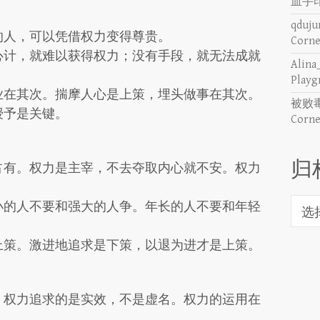
血手
qduju
的人，可以凭借权力变得尊贵。
Corn
心计，就难以获得权力；没有手段，就无法成就
Alina
Pla
业在其次。揣摩人心是上策，埋头做事在其次。
被败毒
授予是关键。
Corn
归
占有。权力是主宰，不去夺取内心就不安。权力
归
小的人不要和强大的人争。年长的人不要和年轻
档
上策。激进地追求是下策，以退为进才是上策。
。权力追求的是实效，不是虚名。权力的运用在