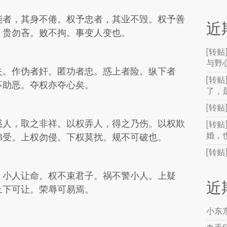
能者，其身不倦。权予忠者，其业不毁。权予善
近
。贵勿吝。败不拘。事变人变也。
[转
与野
失。作伪者奸。匿功者忠。惑上者险。纵下者
[转贴
不助恶。夺权亦夺心矣。
了，
[转
惑人，取之非祥。以权弄人，得之乃伤。以权欺
[转
婚，
弗受。上权勿侵。下权莫扰。规不可破也。
[转
。小人让命。权不束君子。祸不警小人。上疑
近
上下可让。荣辱可易焉。
小东