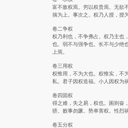
富不敌权焉。穷以权贵焉。无欲
揣为上。事次之。权乃人授，授
卷二争权
权乃利也，不争弗占。权乃主也
也。弱不与强争也。长不与少绝
上焉。
卷三用权
权惟用，不为大也。权惟实，不
私。君子因权造福。小人因权为
卷四固权
得之难，失之易，权也。困则奋
骄。败事勿蹶。势单害权。性烈
卷五分权