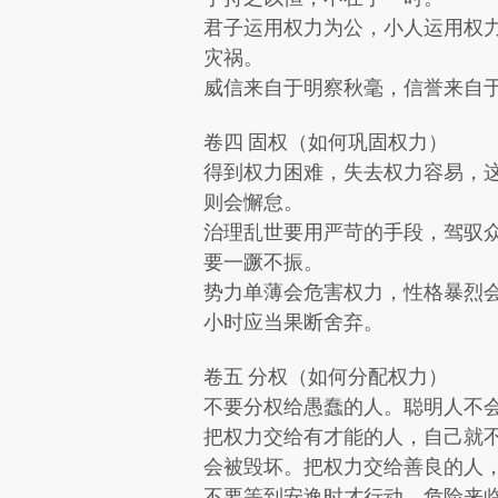
君子运用权力为公，小人运用权
灾祸。
威信来自于明察秋毫，信誉来自
卷四 固权（如何巩固权力）
得到权力困难，失去权力容易，
则会懈怠。
治理乱世要用严苛的手段，驾驭
要一蹶不振。
势力单薄会危害权力，性格暴烈
小时应当果断舍弃。
卷五 分权（如何分配权力）
不要分权给愚蠢的人。聪明人不
把权力交给有才能的人，自己就
会被毁坏。把权力交给善良的人
不要等到安逸时才行动，危险来