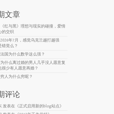
期文章
贴]《红与黑》理想与现实的碰撞，爱情
心的交织
]2026年7月，感觉乌克兰越打越强
是错觉么？
贴]法国为什么数学这么强？
贴]为什么离过婚的男人几乎没人愿意复
也很少有人愿意再婚？
贴]穷人为什么穷呢？
期评论
东
发表在《
正式启用新的blog站点
》